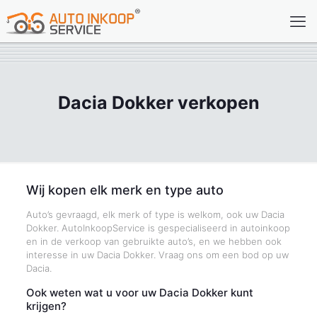
Dacia Dokker verkopen
Wij kopen elk merk en type auto
Auto’s gevraagd, elk merk of type is welkom, ook uw Dacia
Dokker. AutoInkoopService is gespecialiseerd in autoinkoop
en in de verkoop van gebruikte auto’s, en we hebben ook
interesse in uw Dacia Dokker. Vraag ons om een bod op uw
Dacia.
Ook weten wat u voor uw Dacia Dokker kunt
krijgen?