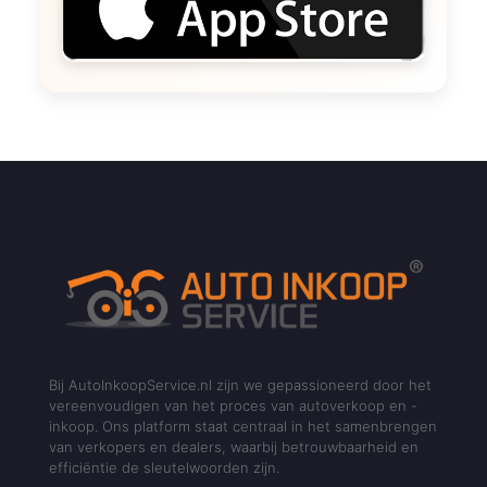
Bij AutoInkoopService.nl zijn we gepassioneerd door het
vereenvoudigen van het proces van autoverkoop en -
inkoop. Ons platform staat centraal in het samenbrengen
van verkopers en dealers, waarbij betrouwbaarheid en
efficiëntie de sleutelwoorden zijn.