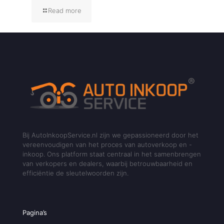
Read more
Bij AutoInkoopService.nl zijn we gepassioneerd door het
vereenvoudigen van het proces van autoverkoop en -
inkoop. Ons platform staat centraal in het samenbrengen
van verkopers en dealers, waarbij betrouwbaarheid en
efficiëntie de sleutelwoorden zijn.
Pagina’s