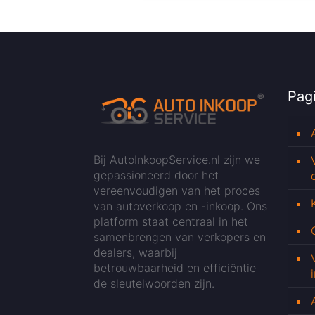
Pagi
Bij AutoInkoopService.nl zijn we
gepassioneerd door het
vereenvoudigen van het proces
van autoverkoop en -inkoop. Ons
platform staat centraal in het
samenbrengen van verkopers en
dealers, waarbij
betrouwbaarheid en efficiëntie
de sleutelwoorden zijn.