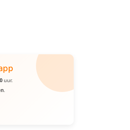
 app
00
uur.
en
.