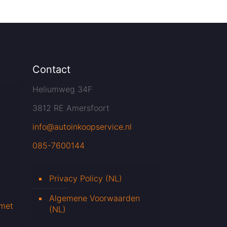
Contact
Heliumweg 34F
3812 RE Amersfoort
info@autoinkoopservice.nl
085-7600144
Privacy Policy (NL)
Algemene Voorwaarden
 met
(NL)