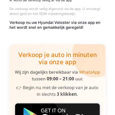
4. Rond de verkoop veilig af via de app
De verkoop wordt veilig afgerond via de app. U ontvangt
direct geld en het RDW-vrijwaringsbewijs.
Verkoop nu uw Hyundai Veloster via onze app en
het wordt snel en gemakkelijk geregeld!
Verkoop je auto in minuten
via onze app
Wij zijn dagelijks bereikbaar via
WhatsApp
tussen
09:00 – 21:00
uur.
👉 Begin nu met de verkoop van je auto
in slechts
3 klikken
.