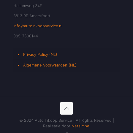
Heliumweg 34F
3812 RE Amersfoort
info@autoinkoopservice.nl
085-7600144
Privacy Policy (NL)
Algemene Voorwaarden (NL)
© 2024 Auto Inkoop Service | All Rights Reserved |
Realisatie door
Netsimpel