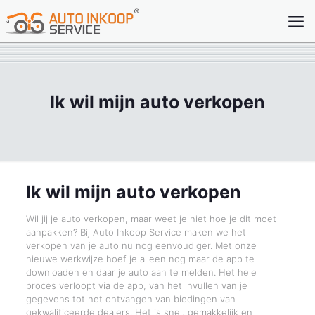
Ik wil mijn auto verkopen
Ik wil mijn auto verkopen
Wil jij je auto verkopen, maar weet je niet hoe je dit moet
aanpakken? Bij Auto Inkoop Service maken we het
verkopen van je auto nu nog eenvoudiger. Met onze
nieuwe werkwijze hoef je alleen nog maar de app te
downloaden en daar je auto aan te melden. Het hele
proces verloopt via de app, van het invullen van je
gegevens tot het ontvangen van biedingen van
gekwalificeerde dealers. Het is snel, gemakkelijk en