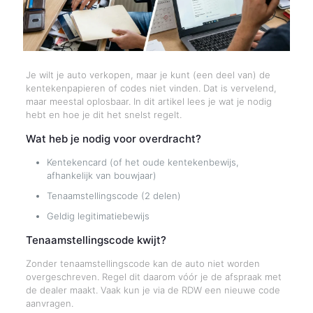
Je wilt je auto verkopen, maar je kunt (een deel van) de
kentekenpapieren of codes niet vinden. Dat is vervelend,
maar meestal oplosbaar. In dit artikel lees je wat je nodig
hebt en hoe je dit het snelst regelt.
Wat heb je nodig voor overdracht?
Kentekencard (of het oude kentekenbewijs,
afhankelijk van bouwjaar)
Tenaamstellingscode (2 delen)
Geldig legitimatiebewijs
Tenaamstellingscode kwijt?
Zonder tenaamstellingscode kan de auto niet worden
overgeschreven. Regel dit daarom vóór je de afspraak met
de dealer maakt. Vaak kun je via de RDW een nieuwe code
aanvragen.