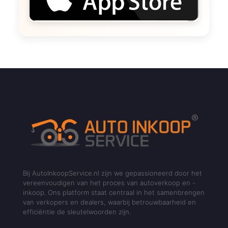
Bij AutoInkoopService.nl zijn we gepassioneerd door het
vereenvoudigen van het proces van autoverkoop en -
inkoop. Ons platform staat centraal in het samenbrengen
van verkopers en dealers, waarbij betrouwbaarheid en
efficiëntie de sleutelwoorden zijn.