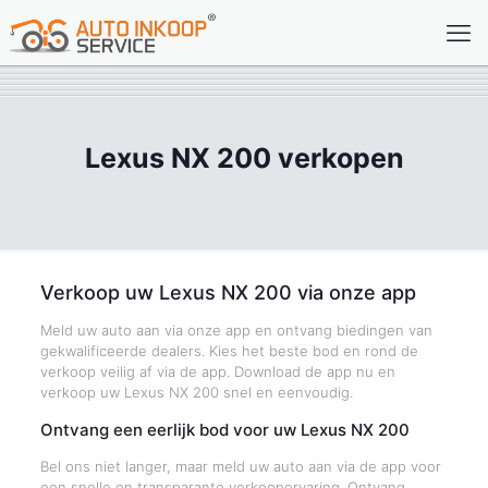
Lexus NX 200 verkopen
Verkoop uw Lexus NX 200 via onze app
Meld uw auto aan via onze app en ontvang biedingen van
gekwalificeerde dealers. Kies het beste bod en rond de
verkoop veilig af via de app. Download de app nu en
verkoop uw Lexus NX 200 snel en eenvoudig.
Ontvang een eerlijk bod voor uw Lexus NX 200
Bel ons niet langer, maar meld uw auto aan via de app voor
een snelle en transparante verkoopervaring. Ontvang