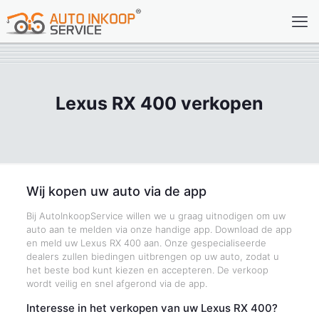
Lexus RX 400 verkopen
Wij kopen uw auto via de app
Bij AutoInkoopService willen we u graag uitnodigen om uw
auto aan te melden via onze handige app. Download de app
en meld uw Lexus RX 400 aan. Onze gespecialiseerde
dealers zullen biedingen uitbrengen op uw auto, zodat u
het beste bod kunt kiezen en accepteren. De verkoop
wordt veilig en snel afgerond via de app.
Interesse in het verkopen van uw Lexus RX 400?