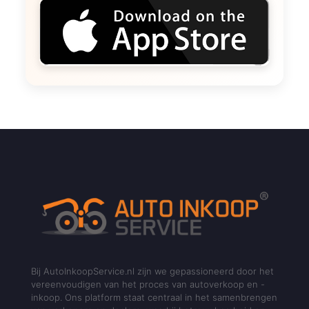
Bij AutoInkoopService.nl zijn we gepassioneerd door het
vereenvoudigen van het proces van autoverkoop en -
inkoop. Ons platform staat centraal in het samenbrengen