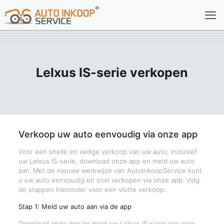
Lelxus IS-serie verkopen
Verkoop uw auto eenvoudig via onze app
Voor een snelle en veilige verkoop van uw auto, inclusief
uw Lelxus IS-serie, download onze app en meld uw auto
aan. Met de nieuwe werkwijze van AutoInkoopService kunt
u uw auto eenvoudig en snel verkopen via onze app. Volg
de stappen hieronder voor een vlotte verkoop:
Stap 1: Meld uw auto aan via de app
Download onze app en meld uw Lelxus IS-serie aan voor