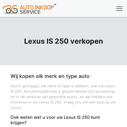
Lexus IS 250 verkopen
Wij kopen elk merk en type auto
Auto’s gevraagd, elk merk of type is welkom, ook uw Lexus
IS 250. AutoInkoopService is gespecialiseerd in autoinkoop
en in de verkoop van gebruikte auto’s, en we hebben ook
interesse in uw Lexus IS 250. Vraag ons om een bod op uw
Lexus.
Ook weten wat u voor uw Lexus IS 250 kunt
krijgen?