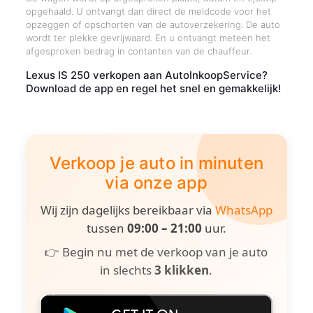
opgehaald. U ontvangt dan direct de meldcode voor het
opzeggen of opschorten van de autoverzekering. De auto
wordt ter plekke gevrijwaard. En u ontvangt meteen het
afgesproken bedrag in contanten van de chauffeur.
Lexus IS 250 verkopen aan AutoInkoopService?
Download de app en regel het snel en gemakkelijk!
Verkoop je auto in minuten
via onze app
Wij zijn dagelijks bereikbaar via
WhatsApp
tussen
09:00 – 21:00
uur.
👉 Begin nu met de verkoop van je auto
in slechts
3 klikken
.