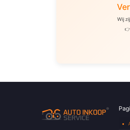
Ver
Wij z
👉
Pagi