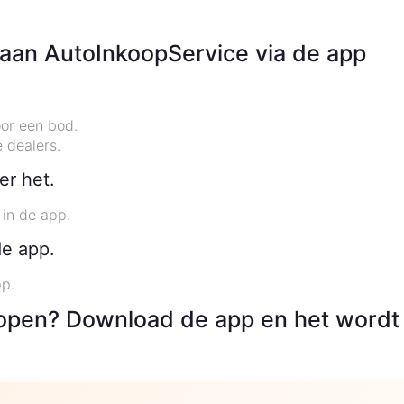
an AutoInkoopService via de app
or een bod.
 dealers.
er het.
 in de app.
de app.
pp.
pen? Download de app en het wordt 