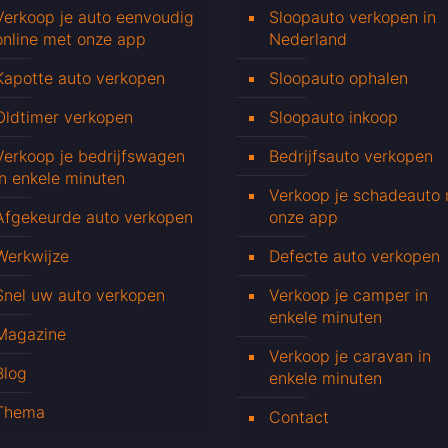
Verkoop je auto eenvoudig
Sloopauto verkopen in
online met onze app
Nederland
Kapotte auto verkopen
Sloopauto ophalen
Oldtimer verkopen
Sloopauto inkoop
Verkoop je bedrijfswagen
Bedrijfsauto verkopen
in enkele minuten
Verkoop je schadeauto
Afgekeurde auto verkopen
onze app
Werkwijze
Defecte auto verkopen
Snel uw auto verkopen
Verkoop je camper in
enkele minuten
Magazine
Verkoop je caravan in
Blog
enkele minuten
Thema
Contact