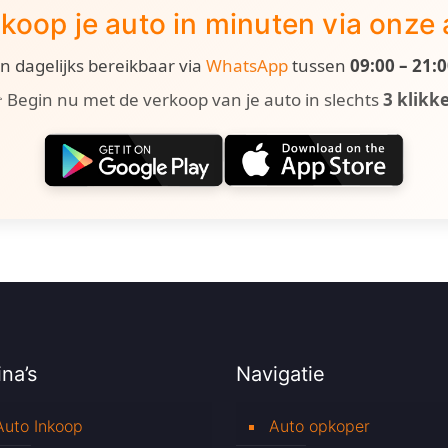
koop je auto in minuten via onze
ijn dagelijks bereikbaar via
WhatsApp
tussen
09:00 – 21:
 Begin nu met de verkoop van je auto in slechts
3 klikk
na’s
Navigatie
Auto Inkoop
Auto opkoper