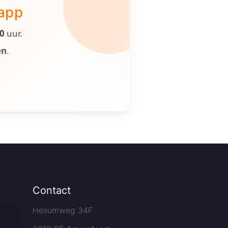
 app
00
uur.
en
.
Contact
Heliumweg 34F