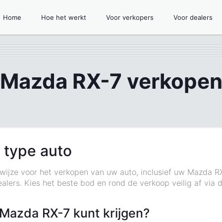
Home
Hoe het werkt
Voor verkopers
Voor dealers
Mazda RX-7 verkope
 type auto
ijze voor het verkopen van uw auto, inclusief uw Mazda R
lers. Kies het beste bod en rond de verkoop veilig af via 
Mazda RX-7 kunt krijgen?