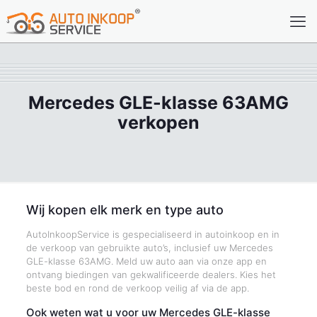
Mercedes GLE-klasse 63AMG
verkopen
Wij kopen elk merk en type auto
AutoInkoopService is gespecialiseerd in autoinkoop en in
de verkoop van gebruikte auto’s, inclusief uw Mercedes
GLE-klasse 63AMG. Meld uw auto aan via onze app en
ontvang biedingen van gekwalificeerde dealers. Kies het
beste bod en rond de verkoop veilig af via de app.
Ook weten wat u voor uw Mercedes GLE-klasse