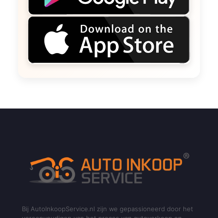
Bij AutoInkoopService.nl zijn we gepassioneerd door het
vereenvoudigen van het proces van autoverkoop en -