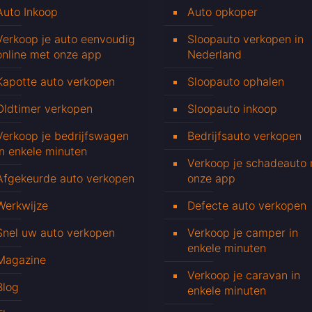
Auto Inkoop
Auto opkoper
Verkoop je auto eenvoudig
Sloopauto verkopen in
online met onze app
Nederland
Kapotte auto verkopen
Sloopauto ophalen
Oldtimer verkopen
Sloopauto inkoop
Verkoop je bedrijfswagen
Bedrijfsauto verkopen
in enkele minuten
Verkoop je schadeauto
Afgekeurde auto verkopen
onze app
Werkwijze
Defecte auto verkopen
Snel uw auto verkopen
Verkoop je camper in
enkele minuten
Magazine
Verkoop je caravan in
Blog
enkele minuten