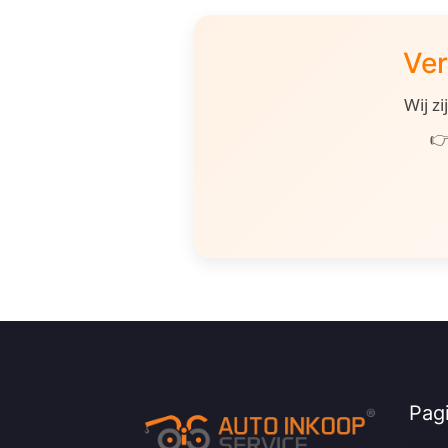
Ver
Wij z
👉
Pagi