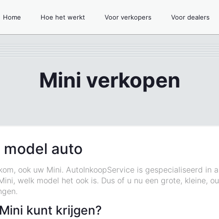
Home
Hoe het werkt
Voor verkopers
Voor dealers
Mini verkopen
n model auto
kom, ook uw Mini. AutoInkoopService is gespecialiseerd in 
ini, welk model het ook is. Dus of u nu een grote, kleine, 
ngen.
ini kunt krijgen?