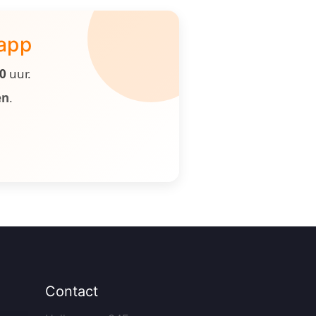
 app
00
uur.
en
.
Contact