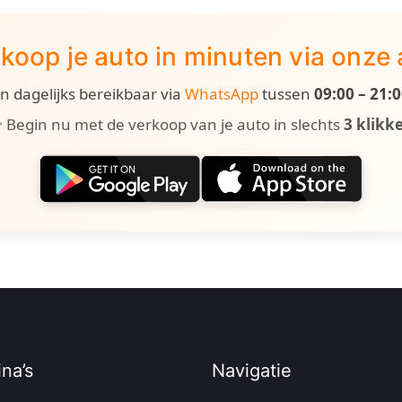
koop je auto in minuten via onze
ijn dagelijks bereikbaar via
WhatsApp
tussen
09:00 – 21:
 Begin nu met de verkoop van je auto in slechts
3 klikk
na’s
Navigatie