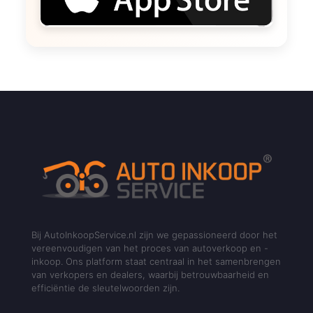
Bij AutoInkoopService.nl zijn we gepassioneerd door het
vereenvoudigen van het proces van autoverkoop en -
inkoop. Ons platform staat centraal in het samenbrengen
van verkopers en dealers, waarbij betrouwbaarheid en
efficiëntie de sleutelwoorden zijn.