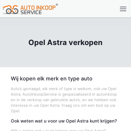
Opel Astra verkopen
Wij kopen elk merk en type auto
Auto’s gevraagd, elk merk of type is welkom, ook uw Opel
Astra. AutoInkoopService is gespecialiseerd in autoinkoop
en in de verkoop van gebruikte auto’s, en we hebben ook
interesse in uw Opel Astra. Vraag ons om een bod op uw
Opel.
Ook weten wat u voor uw Opel Astra kunt krijgen?
Wilt u weten wat u kunt krijgen voor uw Opel Astra?