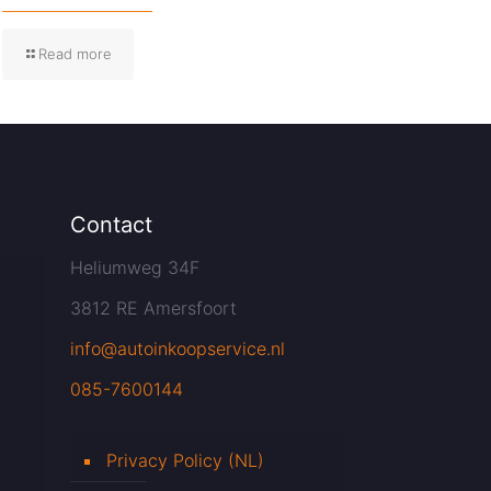
Read more
Contact
Heliumweg 34F
3812 RE Amersfoort
info@autoinkoopservice.nl
085-7600144
Privacy Policy (NL)