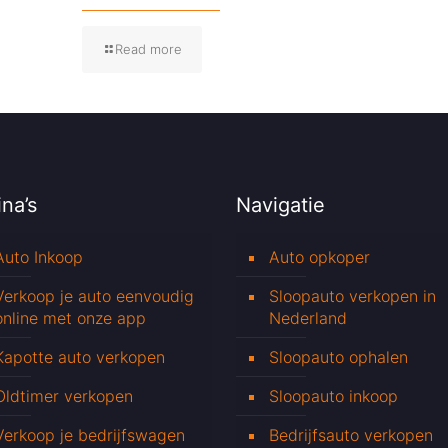
Read more
na’s
Navigatie
Auto Inkoop
Auto opkoper
Verkoop je auto eenvoudig
Sloopauto verkopen in
online met onze app
Nederland
Kapotte auto verkopen
Sloopauto ophalen
Oldtimer verkopen
Sloopauto inkoop
Verkoop je bedrijfswagen
Bedrijfsauto verkopen