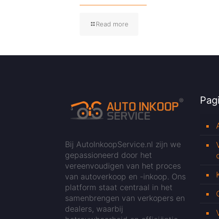
Read more
Pagi
Bij AutoInkoopService.nl zijn we
gepassioneerd door het
vereenvoudigen van het proces
van autoverkoop en -inkoop. Ons
platform staat centraal in het
samenbrengen van verkopers en
dealers, waarbij