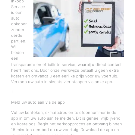
Inkoop
Service
is een
auto
opkoper
zonder
derde
partijen.
Wij
bieden
een
transparante en efficiënte service, waarbij u direct contact
heeft met ons. Door onze werkwijze betaalt u geen extra
kosten en ontvangt u een eerlijke prijs voor uw voertuig.
Verkoop uw auto in slechts vier stappen via onze app.
1
Meld uw auto aan via de app
Vul uw kenteken, e-mailadres en telefoonnummer in de
app in om uw auto aan te melden. Dit is geheel vrijblijvend
en kosteloos. Begin het verkoopproces en ontvang binnen
15 minuten een bod op uw voertuig. Download de app en