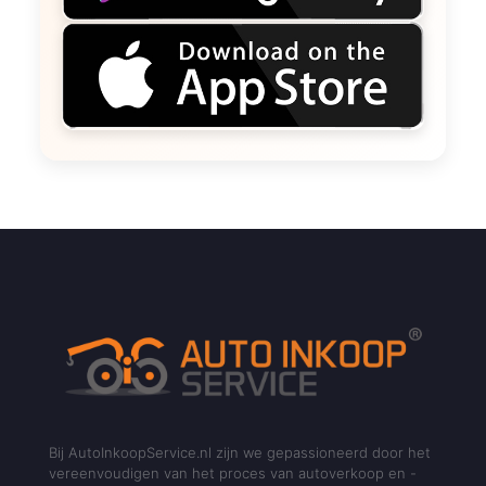
Bij AutoInkoopService.nl zijn we gepassioneerd door het
vereenvoudigen van het proces van autoverkoop en -