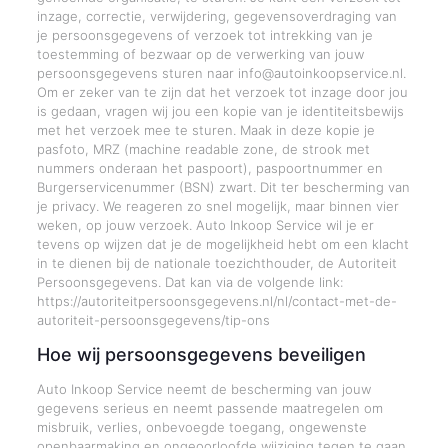
inzage, correctie, verwijdering, gegevensoverdraging van
je persoonsgegevens of verzoek tot intrekking van je
toestemming of bezwaar op de verwerking van jouw
persoonsgegevens sturen naar info@autoinkoopservice.nl.
Om er zeker van te zijn dat het verzoek tot inzage door jou
is gedaan, vragen wij jou een kopie van je identiteitsbewijs
met het verzoek mee te sturen. Maak in deze kopie je
pasfoto, MRZ (machine readable zone, de strook met
nummers onderaan het paspoort), paspoortnummer en
Burgerservicenummer (BSN) zwart. Dit ter bescherming van
je privacy. We reageren zo snel mogelijk, maar binnen vier
weken, op jouw verzoek. Auto Inkoop Service wil je er
tevens op wijzen dat je de mogelijkheid hebt om een klacht
in te dienen bij de nationale toezichthouder, de Autoriteit
Persoonsgegevens. Dat kan via de volgende link:
https://autoriteitpersoonsgegevens.nl/nl/contact-met-de-
autoriteit-persoonsgegevens/tip-ons
Hoe wij persoonsgegevens beveiligen
Auto Inkoop Service neemt de bescherming van jouw
gegevens serieus en neemt passende maatregelen om
misbruik, verlies, onbevoegde toegang, ongewenste
openbaarmaking en ongeoorloofde wijziging tegen te gaan.