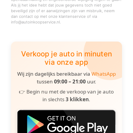
Als jij het idee hebt dat jouw gegevens toch niet goed
beveiligd zijn of er aanwijzingen zijn van misbruik, neem
dan contact op met onze klantenservice of via
info@autoinkoopservice.nl.
Verkoop je auto in minuten
via onze app
Wij zijn dagelijks bereikbaar via
WhatsApp
tussen
09:00 – 21:00
uur.
👉 Begin nu met de verkoop van je auto
in slechts
3 klikken
.