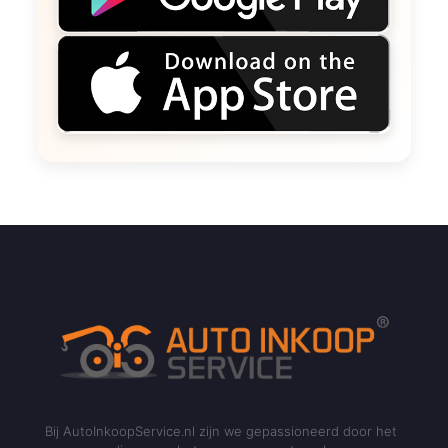
Bij AutoInkoopService.nl zijn we gepassioneerd door het