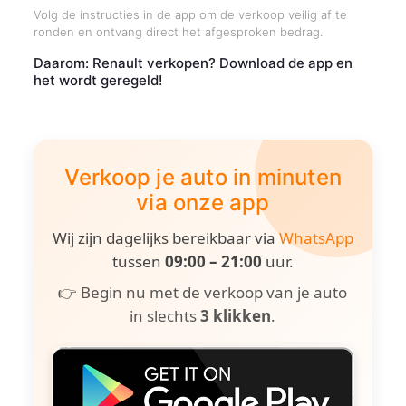
Volg de instructies in de app om de verkoop veilig af te
ronden en ontvang direct het afgesproken bedrag.
Daarom: Renault verkopen? Download de app en
het wordt geregeld!
Verkoop je auto in minuten
via onze app
Wij zijn dagelijks bereikbaar via
WhatsApp
tussen
09:00 – 21:00
uur.
👉 Begin nu met de verkoop van je auto
in slechts
3 klikken
.