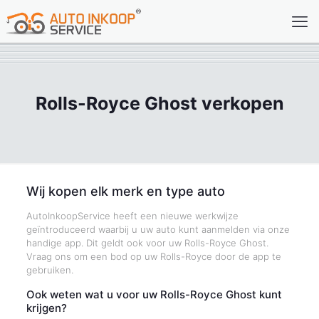
Rolls-Royce Ghost verkopen
Wij kopen elk merk en type auto
AutoInkoopService heeft een nieuwe werkwijze
geïntroduceerd waarbij u uw auto kunt aanmelden via onze
handige app. Dit geldt ook voor uw Rolls-Royce Ghost.
Vraag ons om een bod op uw Rolls-Royce door de app te
gebruiken.
Ook weten wat u voor uw Rolls-Royce Ghost kunt
krijgen?