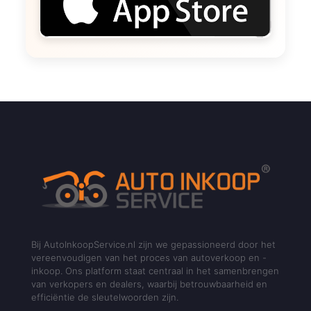
Bij AutoInkoopService.nl zijn we gepassioneerd door het
vereenvoudigen van het proces van autoverkoop en -
inkoop. Ons platform staat centraal in het samenbrengen
van verkopers en dealers, waarbij betrouwbaarheid en
efficiëntie de sleutelwoorden zijn.