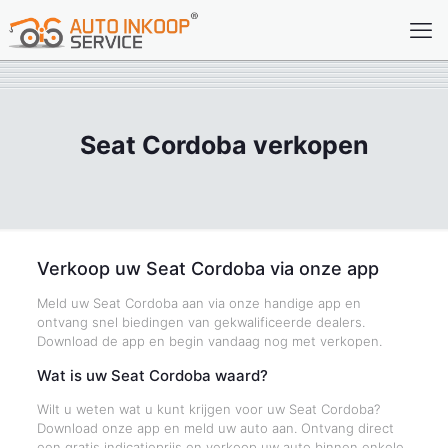
Seat Cordoba verkopen
Verkoop uw Seat Cordoba via onze app
Meld uw Seat Cordoba aan via onze handige app en
ontvang snel biedingen van gekwalificeerde dealers.
Download de app en begin vandaag nog met verkopen.
Wat is uw Seat Cordoba waard?
Wilt u weten wat u kunt krijgen voor uw Seat Cordoba?
Download onze app en meld uw auto aan. Ontvang direct
een gratis indicatieprijs en verkoop uw auto binnen enkele