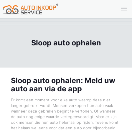
Sloop auto ophalen
Sloop auto ophalen: Meld uw
auto aan via de app
Er komt een moment voor elke auto waarop deze niet
langer gebruikt wordt. Mensen verkopen hun auto vaak
wanneer deze gebreken begint te vertonen. Of wanneer
de auto nog enige waarde vertegenwoordigt. Maar er zijn
ook mensen die hun auto helemaal op rijden. Tevens komt
het helaas wel eens voor dat een auto door bijvoorbeeld