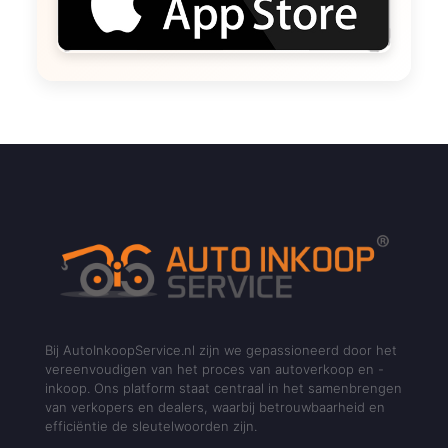
Bij AutoInkoopService.nl zijn we gepassioneerd door het
vereenvoudigen van het proces van autoverkoop en -
inkoop. Ons platform staat centraal in het samenbrengen
van verkopers en dealers, waarbij betrouwbaarheid en
efficiëntie de sleutelwoorden zijn.