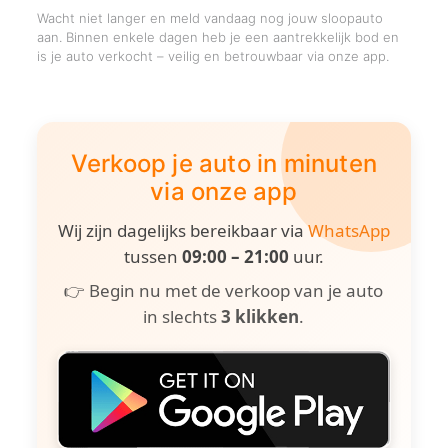
Wacht niet langer en meld vandaag nog jouw sloopauto
aan. Binnen enkele dagen heb je een aantrekkelijk bod en
is je auto verkocht – veilig en betrouwbaar via onze app.
Verkoop je auto in minuten
via onze app
Wij zijn dagelijks bereikbaar via
WhatsApp
tussen
09:00 – 21:00
uur.
👉 Begin nu met de verkoop van je auto
in slechts
3 klikken
.