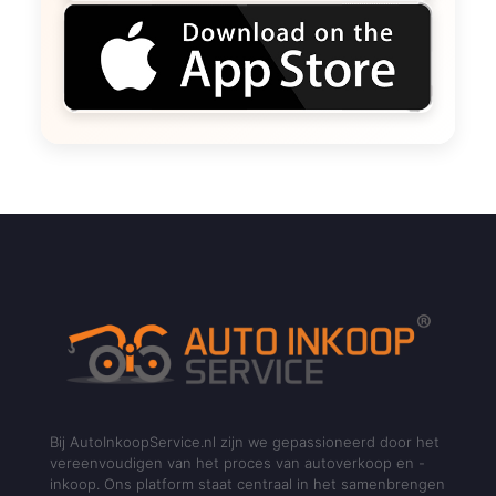
Bij AutoInkoopService.nl zijn we gepassioneerd door het
vereenvoudigen van het proces van autoverkoop en -
inkoop. Ons platform staat centraal in het samenbrengen