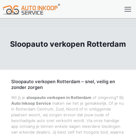
Sloopauto verkopen Rotterdam
Sloopauto verkopen Rotterdam – snel, veilig en
zonder zorgen
Wil jij je
sloopauto verkopen in Rotterdam
of omgeving? Bij
Auto Inkoop Service
maken we het je gemakkelijk. Of je nu
in Rotterdam Centrum, Zuid, Noord of in omliggende
plaatsen woont, wij zorgen ervoor dat jouw oude of
beschadigde auto snel verkocht wordt. Via onze handige
app ontvang je binnen enkele dagen meerdere biedingen
van erkende dealers. Jij kiest zelf het hoogste bod, waarna