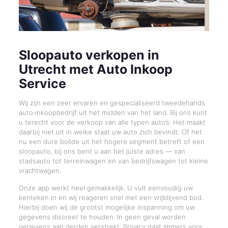
Sloopauto verkopen in
Utrecht met Auto Inkoop
Service
Wij zijn een zeer ervaren en gespecialiseerd tweedehands
auto‑inkoopbedrijf uit het midden van het land. Bij ons kunt
u terecht voor de verkoop van alle typen auto’s. Het maakt
daarbij niet uit in welke staat uw auto zich bevindt. Of het
nu een dure bolide uit het hogere segment betreft of een
sloopauto, bij ons bent u aan het juiste adres — van
stadsauto tot terreinwagen en van bedrijfswagen tot kleine
vrachtwagen.
Onze app werkt heel gemakkelijk. U vult eenvoudig uw
kenteken in en wij reageren snel met een vrijblijvend bod.
Hierbij doen wij de grootst mogelijke inspanning om uw
gegevens discreet te houden. In geen geval worden
gegevens aan derden verstrekt. Privacy gaat immers voor