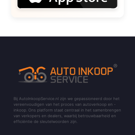
Bij AutoInkoopService.nl zijn we gepassioneerd door het
vereenvoudigen van het proces van autoverkoop en -
inkoop. Ons platform staat centraal in het samenbrengen
van verkopers en dealers, waarbij betrouwbaarheid en
efficiëntie de sleutelwoorden zijn.