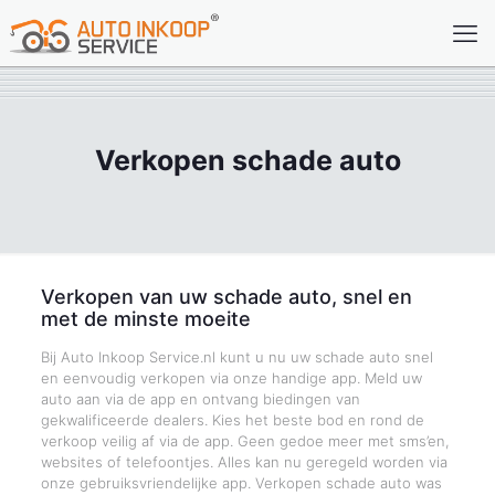
Verkopen schade auto
Verkopen van uw schade auto, snel en
met de minste moeite
Bij Auto Inkoop Service.nl kunt u nu uw schade auto snel
en eenvoudig verkopen via onze handige app. Meld uw
auto aan via de app en ontvang biedingen van
gekwalificeerde dealers. Kies het beste bod en rond de
verkoop veilig af via de app. Geen gedoe meer met sms’en,
websites of telefoontjes. Alles kan nu geregeld worden via
onze gebruiksvriendelijke app. Verkopen schade auto was