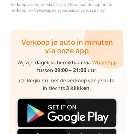
verkoopprocedure via de app. Download de app nu en
verkoop uw Volkswagen schadeauto vandaag nog!
Verkoop je auto in minuten
via onze app
Wij zijn dagelijks bereikbaar via
WhatsApp
tussen
09:00 – 21:00
uur.
👉 Begin nu met de verkoop van je auto
in slechts
3 klikken
.