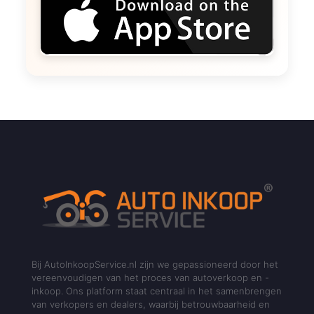
Bij AutoInkoopService.nl zijn we gepassioneerd door het
vereenvoudigen van het proces van autoverkoop en -
inkoop. Ons platform staat centraal in het samenbrengen
van verkopers en dealers, waarbij betrouwbaarheid en