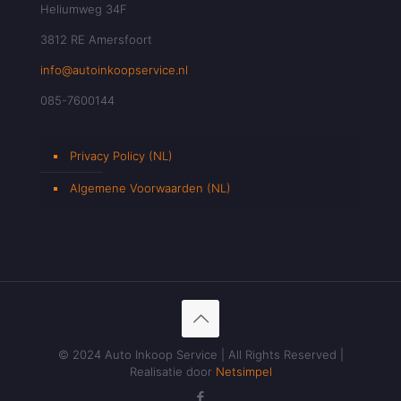
Heliumweg 34F
3812 RE Amersfoort
info@autoinkoopservice.nl
085-7600144
Privacy Policy (NL)
Algemene Voorwaarden (NL)
© 2024 Auto Inkoop Service | All Rights Reserved |
Realisatie door
Netsimpel