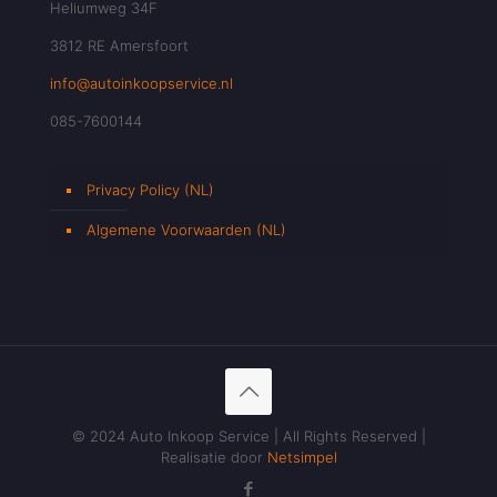
Heliumweg 34F
3812 RE Amersfoort
info@autoinkoopservice.nl
085-7600144
Privacy Policy (NL)
Algemene Voorwaarden (NL)
© 2024 Auto Inkoop Service | All Rights Reserved |
Realisatie door
Netsimpel