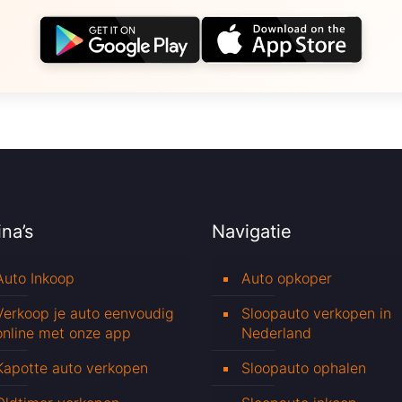
na’s
Navigatie
Auto Inkoop
Auto opkoper
Verkoop je auto eenvoudig
Sloopauto verkopen in
online met onze app
Nederland
Kapotte auto verkopen
Sloopauto ophalen