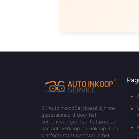
Pagi
Bij AutoInkoopService.nl zijn we
gepassioneerd door het
vereenvoudigen van het proces
van autoverkoop en -inkoop. Ons
platform staat centraal in het