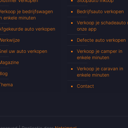
Oldtimer verkopen
Sloopauto inkoop
Verkoop je bedrijfswagen
Bedrijfsauto verkopen
in enkele minuten
Verkoop je schadeauto
Afgekeurde auto verkopen
onze app
Werkwijze
Defecte auto verkopen
Snel uw auto verkopen
Verkoop je camper in
enkele minuten
Magazine
Verkoop je caravan in
Blog
enkele minuten
Thema
Contact