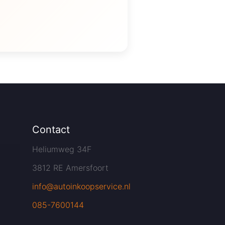
Contact
Heliumweg 34F
3812 RE Amersfoort
info@autoinkoopservice.nl
085-7600144