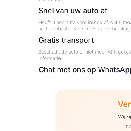
Snel van uw auto af
Heeft u een auto voor inkoop of wilt u me
snelle ophaalservice en contante betaling
Gratis transport
Beschadigde auto of niet meer APK gekeur
informatie.
Chat met ons op WhatsAp
Ver
Wij z
👉