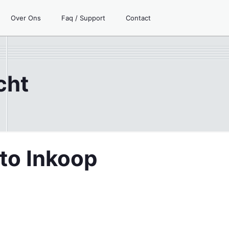
Over Ons
Faq / Support
Contact
cht
uto Inkoop