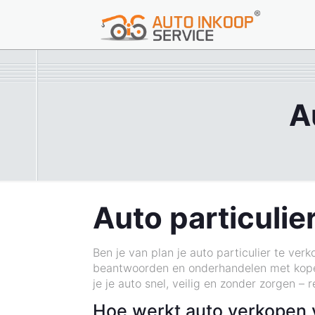
A
Auto particulie
Ben je van plan je auto particulier te verk
beantwoorden en onderhandelen met kopers
je je auto snel, veilig en zonder zorgen – 
Hoe werkt auto verkopen 