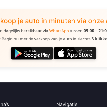
koop je auto in minuten via onze
ijn dagelijks bereikbaar via
WhatsApp
tussen
09:00 – 21:
 Begin nu met de verkoop van je auto in slechts
3 klikk
na’s
Navigatie