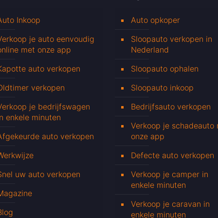
Auto Inkoop
Auto opkoper
Verkoop je auto eenvoudig
Sloopauto verkopen in
online met onze app
Nederland
Kapotte auto verkopen
Sloopauto ophalen
Oldtimer verkopen
Sloopauto inkoop
Verkoop je bedrijfswagen
Bedrijfsauto verkopen
in enkele minuten
Verkoop je schadeauto
Afgekeurde auto verkopen
onze app
Werkwijze
Defecte auto verkopen
Snel uw auto verkopen
Verkoop je camper in
enkele minuten
Magazine
Verkoop je caravan in
Blog
enkele minuten