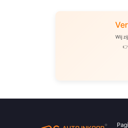
Ver
Wij z
👉
Pagi