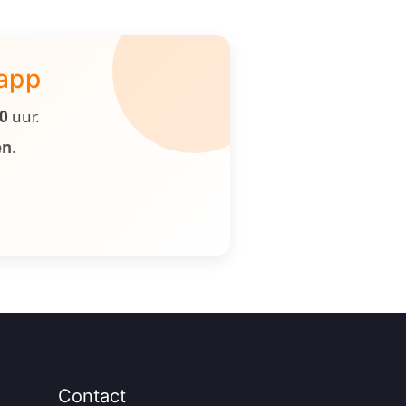
 app
00
uur.
en
.
Contact