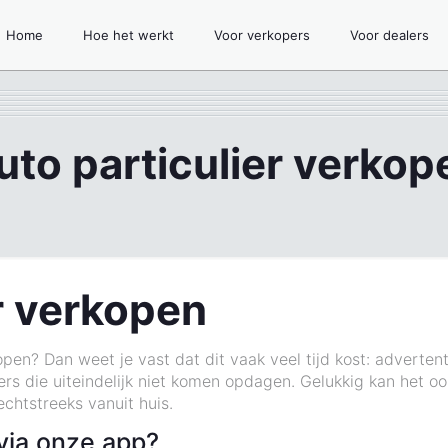
Home
Hoe het werkt
Voor verkopers
Voor dealers
uto particulier verkop
r verkopen
open? Dan weet je vast dat dit vaak veel tijd kost: advertent
 die uiteindelijk niet komen opdagen. Gelukkig kan het oo
rechtstreeks vanuit huis.
via onze app?