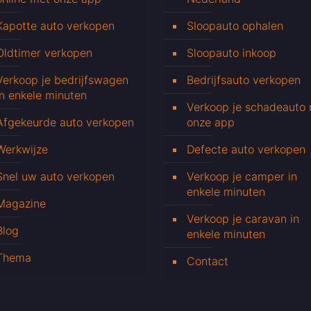
Kapotte auto verkopen
Sloopauto ophalen
Oldtimer verkopen
Sloopauto inkoop
Verkoop je bedrijfswagen
Bedrijfsauto verkopen
in enkele minuten
Verkoop je schadeauto
Afgekeurde auto verkopen
onze app
Werkwijze
Defecte auto verkopen
Snel uw auto verkopen
Verkoop je camper in
enkele minuten
Magazine
Verkoop je caravan in
Blog
enkele minuten
Thema
Contact