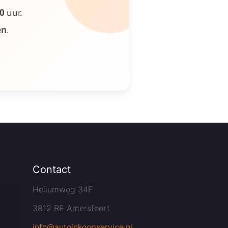
00
uur.
en
.
Contact
Heliumweg 34F
3812 RE Amersfoort
info@autoinkoopservice.nl