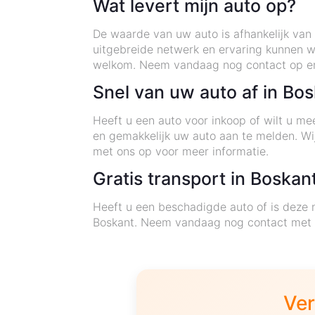
Wat levert mijn auto op?
De waarde van uw auto is afhankelijk van 
uitgebreide netwerk en ervaring kunnen w
welkom. Neem vandaag nog contact op en
Snel van uw auto af in Bo
Heeft u een auto voor inkoop of wilt u m
en gemakkelijk uw auto aan te melden. Wij
met ons op voor meer informatie.
Gratis transport in Boskan
Heeft u een beschadigde auto of is deze 
Boskant. Neem vandaag nog contact met o
Ver