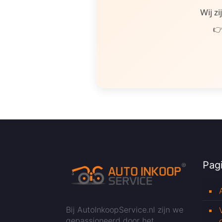
Wij z
👉
Pagi
Bij AutoInkoopService.nl zijn we
gepassioneerd door het