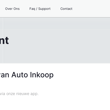
Over Ons
Faq / Support
Contact
nt
van Auto Inkoop
 via onze nieuwe app.