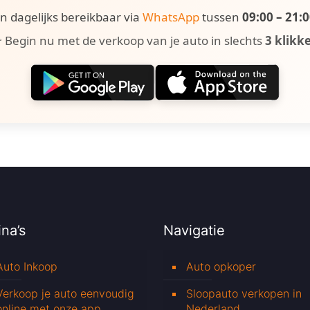
ijn dagelijks bereikbaar via
WhatsApp
tussen
09:00 – 21:
 Begin nu met de verkoop van je auto in slechts
3 klikk
na’s
Navigatie
Auto Inkoop
Auto opkoper
Verkoop je auto eenvoudig
Sloopauto verkopen in
online met onze app
Nederland