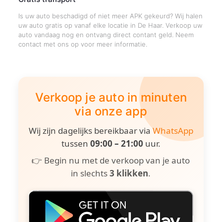
Is uw auto beschadigd of niet meer APK gekeurd? Wij halen
uw auto gratis op vanaf elke locatie in De Haar. Verkoop uw
auto vandaag nog en ontvang direct contant geld. Neem
contact met ons op voor meer informatie.
Verkoop je auto in minuten
via onze app
Wij zijn dagelijks bereikbaar via
WhatsApp
tussen
09:00 – 21:00
uur.
👉 Begin nu met de verkoop van je auto
in slechts
3 klikken
.