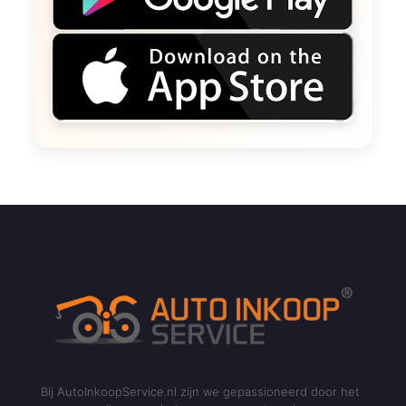
Bij AutoInkoopService.nl zijn we gepassioneerd door het