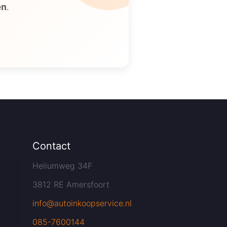
en
.
Contact
Heliumweg 34F
3812 RE Amersfoort
info@autoinkoopservice.nl
085-7600144