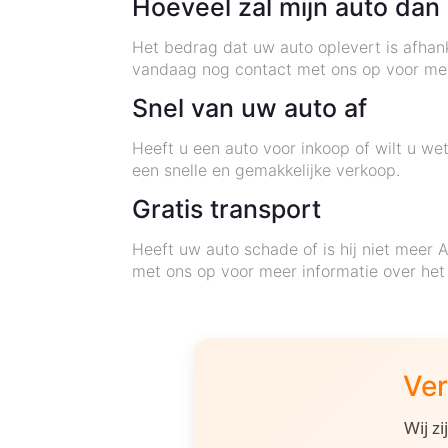
Hoeveel zal mijn auto dan
Het bedrag dat uw auto oplevert is afhank
vandaag nog contact met ons op voor mee
Snel van uw auto af
Heeft u een auto voor inkoop of wilt u 
een snelle en gemakkelijke verkoop.
Gratis transport
Heeft uw auto schade of is hij niet meer
met ons op voor meer informatie over het
Ver
Wij z