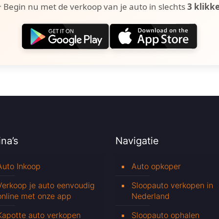
 Begin nu met de verkoop van je auto in slechts
3 klikk
na’s
Navigatie
Auto Inkoop
Auto opkoper
Verkoop je auto eenvoudig
Sloopauto verkopen in
online met onze app
Nederland
Kapotte auto verkopen
Sloopauto ophalen