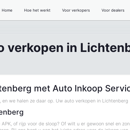
Home
Hoe het werkt
Voor verkopers
Voor dealers
o verkopen in Lichten
htenberg met Auto Inkoop Servi
g, en we halen ze daar op. Uw auto verkopen in Lichtenberg i
tenberg
 APK, of rijp voor de sloop? Of wilt u er gewoon snel en z