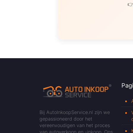
👉
Pagi
Bij AutoInkoopService.nl zijn we
gepassioneerd door het
vereenvoudigen van het proces
van autoverkoop en -inkoop. Ons