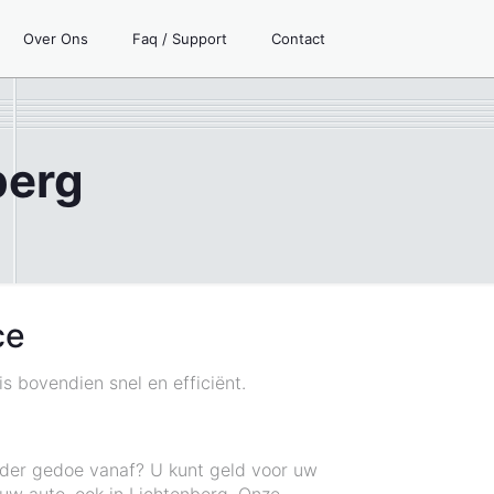
Over Ons
Faq / Support
Contact
berg
ce
s bovendien snel en efficiënt.
onder gedoe vanaf? U kunt geld voor uw