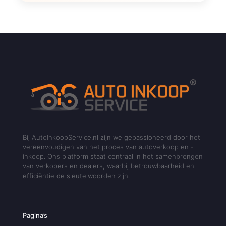
Bij AutoInkoopService.nl zijn we gepassioneerd door het
vereenvoudigen van het proces van autoverkoop en -
inkoop. Ons platform staat centraal in het samenbrengen
van verkopers en dealers, waarbij betrouwbaarheid en
efficiëntie de sleutelwoorden zijn.
Pagina’s