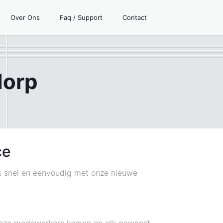
Over Ons
Faq / Support
Contact
dorp
ce
is snel en eenvoudig met onze nieuwe