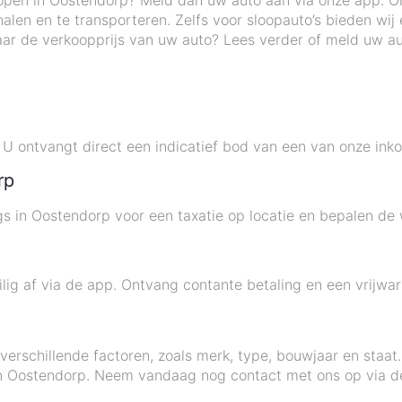
kopen in Oostendorp? Meld dan uw auto aan via onze app.
halen en te transporteren. Zelfs voor sloopauto’s bieden wij
ar de verkoopprijs van uw auto? Lees verder of meld uw au
 ontvangt direct een indicatief bod van een van onze inko
rp
s in Oostendorp voor een taxatie op locatie en bepalen de w
ig af via de app. Ontvang contante betaling en een vrijwar
verschillende factoren, zoals merk, type, bouwjaar en staat
in Oostendorp. Neem vandaag nog contact met ons op via de