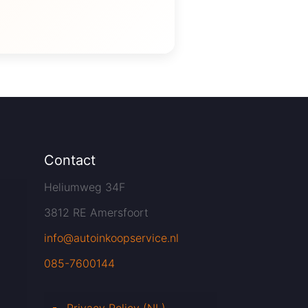
Contact
Heliumweg 34F
3812 RE Amersfoort
info@autoinkoopservice.nl
085-7600144