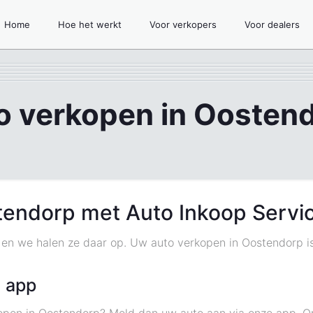
Home
Hoe het werkt
Voor verkopers
Voor dealers
o verkopen in Oosten
tendorp met Auto Inkoop Servi
p en we halen ze daar op. Uw auto verkopen in Oostendorp 
 app