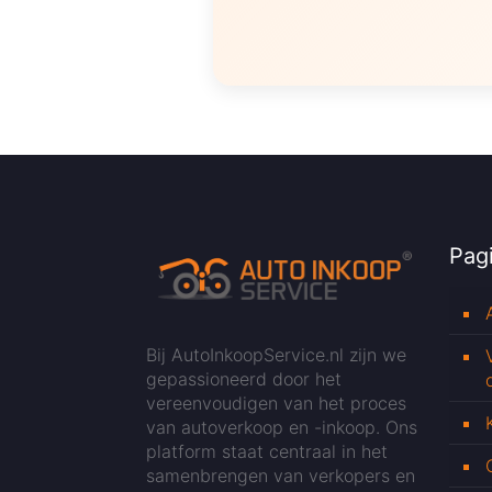
Pagi
Bij AutoInkoopService.nl zijn we
gepassioneerd door het
vereenvoudigen van het proces
van autoverkoop en -inkoop. Ons
platform staat centraal in het
samenbrengen van verkopers en