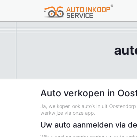
aut
Auto verkopen in Oos
Ja, we kopen ook auto’s in uit Oostendor
werkwijze via onze app.
Uw auto aanmelden via de