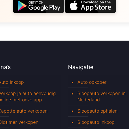
na’s
Navigatie
Auto Inkoop
Auto opkoper
Verkoop je auto eenvoudig
Sloopauto verkopen in
online met onze app
Nederland
Kapotte auto verkopen
Sloopauto ophalen
Oldtimer verkopen
Sloopauto inkoop