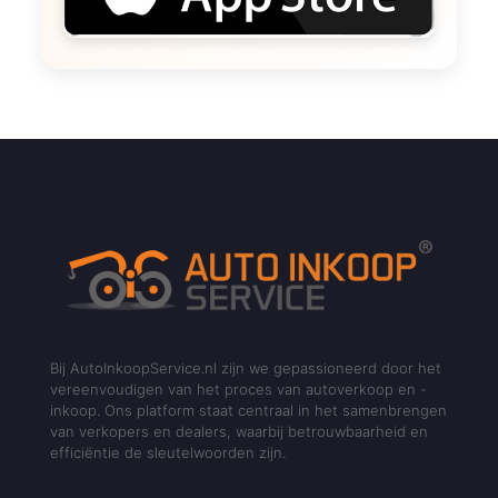
Bij AutoInkoopService.nl zijn we gepassioneerd door het
vereenvoudigen van het proces van autoverkoop en -
inkoop. Ons platform staat centraal in het samenbrengen
van verkopers en dealers, waarbij betrouwbaarheid en
efficiëntie de sleutelwoorden zijn.