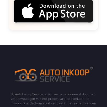
Bij AutoInkoopService.nl zijn we gepassioneerd door het
vereenvoudigen van het proces van autoverkoop en -
inkoop. Ons platform staat centraal in het samenbrengen