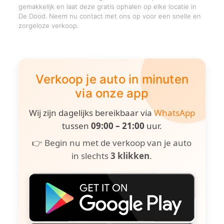
gemakkelijk en laat deze gratis ophalen op elke locatie in
De Dood. Neem nu contact met ons op voor een snelle en
zorgeloze verkoop.
Verkoop je auto in minuten
via onze app
Wij zijn dagelijks bereikbaar via
WhatsApp
tussen
09:00 – 21:00
uur.
👉 Begin nu met de verkoop van je auto
in slechts
3 klikken
.