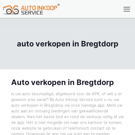
auto verkopen in Bregtdorp
Auto verkopen in Bregtdorp
Is uw auto beschadigd, afgekeurd voor de APK, of wilt u er
gewoon snel vanaf? Bij Auto Inkoop Service kunt u nu uw
auto verkopen in Bregtdorp via onze handige app. Meld uw
auto aan en ontvang biedingen van gekwalificeerde
dealers. Kies het beste bod en rond de verkoop veilig af via
de app. Het is niet mogelijk om naar ons kantoor te komen,
onze website te gebruiken of telefonisch contact op te
nemen. Download de app om uw auto aan te melden.