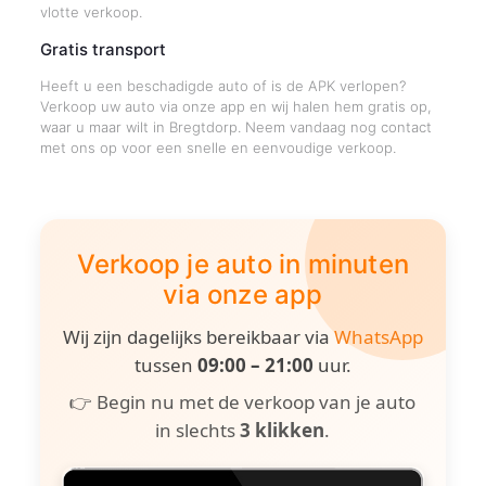
vlotte verkoop.
Gratis transport
Heeft u een beschadigde auto of is de APK verlopen?
Verkoop uw auto via onze app en wij halen hem gratis op,
waar u maar wilt in Bregtdorp. Neem vandaag nog contact
met ons op voor een snelle en eenvoudige verkoop.
Verkoop je auto in minuten
via onze app
Wij zijn dagelijks bereikbaar via
WhatsApp
tussen
09:00 – 21:00
uur.
👉 Begin nu met de verkoop van je auto
in slechts
3 klikken
.