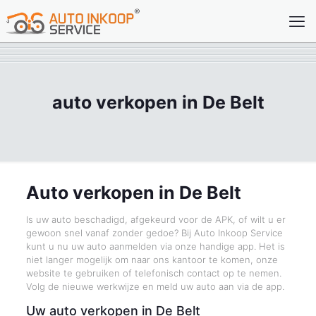
auto verkopen in De Belt
Auto verkopen in De Belt
Is uw auto beschadigd, afgekeurd voor de APK, of wilt u er
gewoon snel vanaf zonder gedoe? Bij Auto Inkoop Service
kunt u nu uw auto aanmelden via onze handige app. Het is
niet langer mogelijk om naar ons kantoor te komen, onze
website te gebruiken of telefonisch contact op te nemen.
Volg de nieuwe werkwijze en meld uw auto aan via de app.
Uw auto verkopen in De Belt