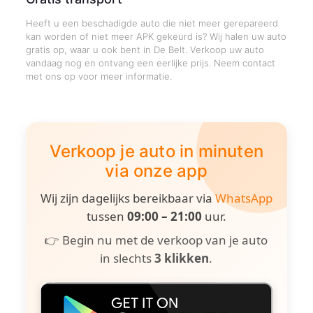
Heeft u een beschadigde auto die niet meer gerepareerd
kan worden of niet meer APK gekeurd is? Wij halen uw auto
gratis op, waar u ook bent in De Belt. Verkoop uw auto
vandaag nog en ontvang een eerlijke prijs. Neem contact
met ons op voor meer informatie.
Verkoop je auto in minuten
via onze app
Wij zijn dagelijks bereikbaar via
WhatsApp
tussen
09:00 – 21:00
uur.
👉 Begin nu met de verkoop van je auto
in slechts
3 klikken
.