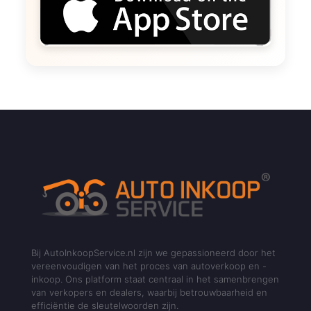
Bij AutoInkoopService.nl zijn we gepassioneerd door het
vereenvoudigen van het proces van autoverkoop en -
inkoop. Ons platform staat centraal in het samenbrengen
van verkopers en dealers, waarbij betrouwbaarheid en
efficiëntie de sleutelwoorden zijn.