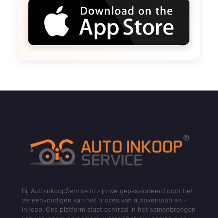
Bij AutoInkoopService.nl zijn we gepassioneerd door het
vereenvoudigen van het proces van autoverkoop en -
inkoop. Ons platform staat centraal in het samenbrengen