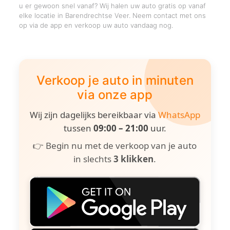
u er gewoon snel vanaf? Wij halen uw auto gratis op vanaf
elke locatie in Barendrechtse Veer. Neem contact met ons
op via de app en verkoop uw auto vandaag nog.
Verkoop je auto in minuten
via onze app
Wij zijn dagelijks bereikbaar via
WhatsApp
tussen
09:00 – 21:00
uur.
👉 Begin nu met de verkoop van je auto
in slechts
3 klikken
.