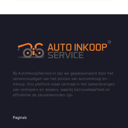
Bij AutoInkoopService.nl zijn we gepassioneerd door het
vereenvoudigen van het proces van autoverkoop en -
inkoop. Ons platform staat centraal in het samenbrengen
van verkopers en dealers, waarbij betrouwbaarheid en
efficiëntie de sleutelwoorden zijn.
Pagina’s