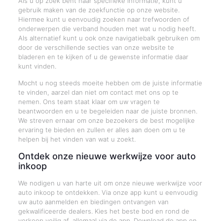
Als u op zoek bent naar specifieke informatie, kunt u
gebruik maken van de zoekfunctie op onze website.
Hiermee kunt u eenvoudig zoeken naar trefwoorden of
onderwerpen die verband houden met wat u nodig heeft.
Als alternatief kunt u ook onze navigatiebalk gebruiken om
door de verschillende secties van onze website te
bladeren en te kijken of u de gewenste informatie daar
kunt vinden.
Mocht u nog steeds moeite hebben om de juiste informatie
te vinden, aarzel dan niet om contact met ons op te
nemen. Ons team staat klaar om uw vragen te
beantwoorden en u te begeleiden naar de juiste bronnen.
We streven ernaar om onze bezoekers de best mogelijke
ervaring te bieden en zullen er alles aan doen om u te
helpen bij het vinden van wat u zoekt.
Ontdek onze nieuwe werkwijze voor auto
inkoop
We nodigen u van harte uit om onze nieuwe werkwijze voor
auto inkoop te ontdekken. Via onze app kunt u eenvoudig
uw auto aanmelden en biedingen ontvangen van
gekwalificeerde dealers. Kies het beste bod en rond de
verkoop veilig af, allemaal via de app. Download de app en