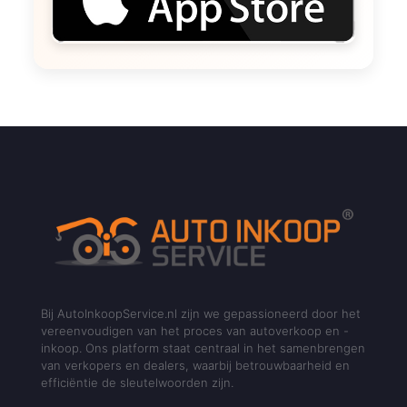
Bij AutoInkoopService.nl zijn we gepassioneerd door het
vereenvoudigen van het proces van autoverkoop en -
inkoop. Ons platform staat centraal in het samenbrengen
van verkopers en dealers, waarbij betrouwbaarheid en
efficiëntie de sleutelwoorden zijn.