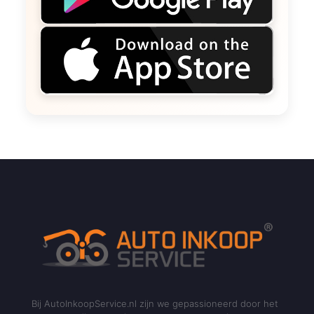
Bij AutoInkoopService.nl zijn we gepassioneerd door het