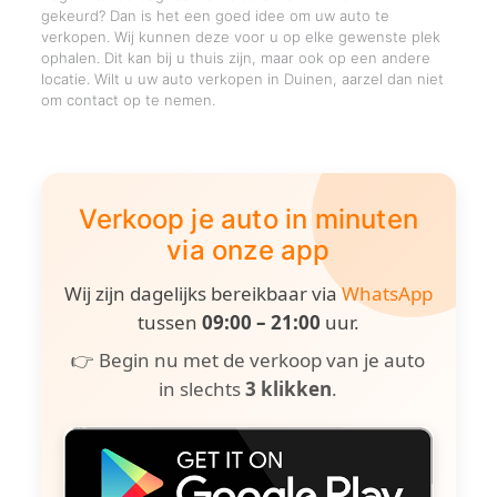
gekeurd? Dan is het een goed idee om uw auto te
verkopen. Wij kunnen deze voor u op elke gewenste plek
ophalen. Dit kan bij u thuis zijn, maar ook op een andere
locatie. Wilt u uw auto verkopen in Duinen, aarzel dan niet
om contact op te nemen.
Verkoop je auto in minuten
via onze app
Wij zijn dagelijks bereikbaar via
WhatsApp
tussen
09:00 – 21:00
uur.
👉 Begin nu met de verkoop van je auto
in slechts
3 klikken
.