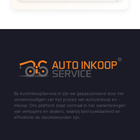
Bij AutoInkoopService.nl zijn we gepassioneerd door het
vereenvoudigen van het proces van autoverkoop en -
inkoop. Ons platform staat centraal in het samenbrengen
van verkopers en dealers, waarbij betrouwbaarheid en
efficiëntie de sleutelwoorden zijn.