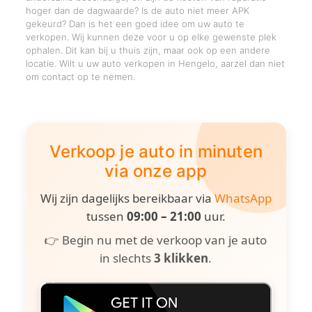
hoger dan de dagwaarde? Is de auto niet meer APK
gekeurd? Dan is het een goed idee om uw auto te
verkopen. Wij kunnen deze voor u op elke gewenste plek
ophalen. Dit kan bij u thuis zijn, maar ook op een andere
locatie. Wilt u uw auto verkopen in Hengelo, aarzel dan niet
om contact op te nemen.
Verkoop je auto in minuten
via onze app
Wij zijn dagelijks bereikbaar via
WhatsApp
tussen
09:00 – 21:00
uur.
👉 Begin nu met de verkoop van je auto
in slechts
3 klikken
.