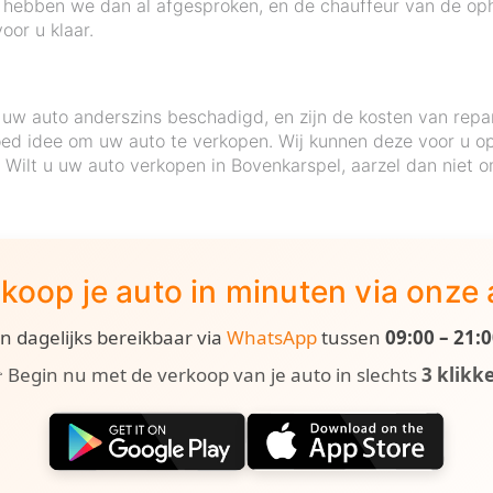
 hebben we dan al afgesproken, en de chauffeur van de opha
oor u klaar.
uw auto anderszins beschadigd, en zijn de kosten van repa
ed idee om uw auto te verkopen. Wij kunnen deze voor u op 
e. Wilt u uw auto verkopen in Bovenkarspel, aarzel dan niet
koop je auto in minuten via onze
ijn dagelijks bereikbaar via
WhatsApp
tussen
09:00 – 21:
 Begin nu met de verkoop van je auto in slechts
3 klikk