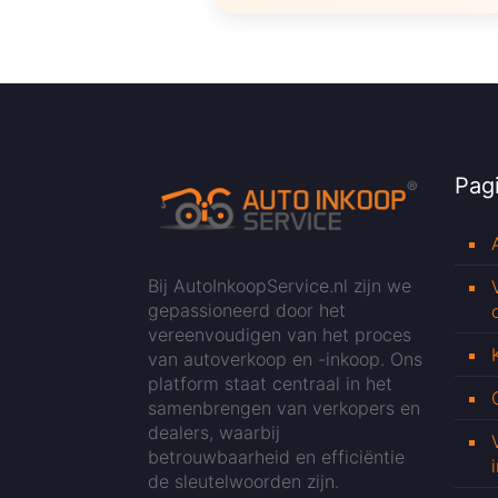
Pagi
Bij AutoInkoopService.nl zijn we
gepassioneerd door het
vereenvoudigen van het proces
van autoverkoop en -inkoop. Ons
platform staat centraal in het
samenbrengen van verkopers en
dealers, waarbij
betrouwbaarheid en efficiëntie
de sleutelwoorden zijn.