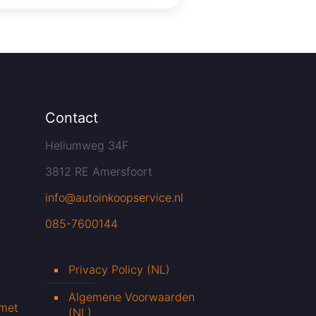
Contact
Heliumweg 34F
3812 RE Amersfoort
info@autoinkoopservice.nl
085-7600144
Privacy Policy (NL)
Algemene Voorwaarden
 met
(NL)