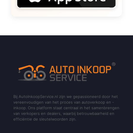
Bij AutoInkoopService.nl zijn we gepassioneerd door het
vereenvoudigen van het proces van autoverkoop en -
inkoop. Ons platform staat centraal in het samenbrengen
van verkopers en dealers, waarbij betrouwbaarheid en
efficiëntie de sleutelwoorden zijn.