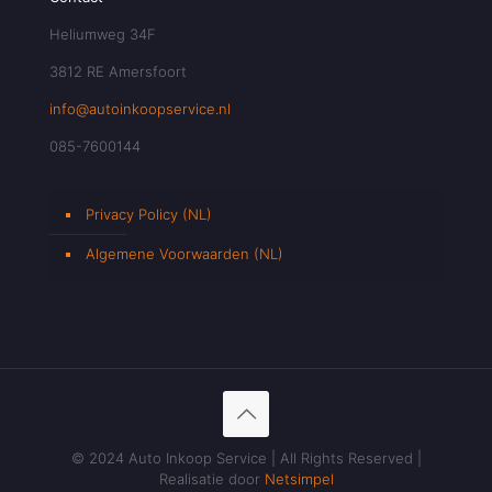
Heliumweg 34F
3812 RE Amersfoort
info@autoinkoopservice.nl
085-7600144
Privacy Policy (NL)
Algemene Voorwaarden (NL)
© 2024 Auto Inkoop Service | All Rights Reserved |
Realisatie door
Netsimpel