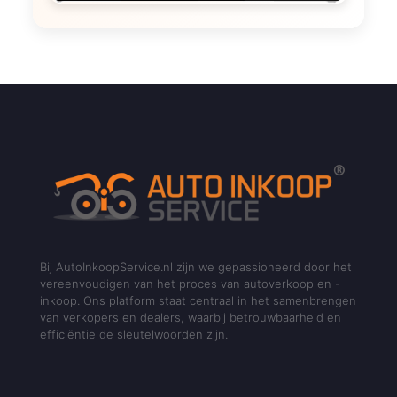
Bij AutoInkoopService.nl zijn we gepassioneerd door het
vereenvoudigen van het proces van autoverkoop en -
inkoop. Ons platform staat centraal in het samenbrengen
van verkopers en dealers, waarbij betrouwbaarheid en
efficiëntie de sleutelwoorden zijn.